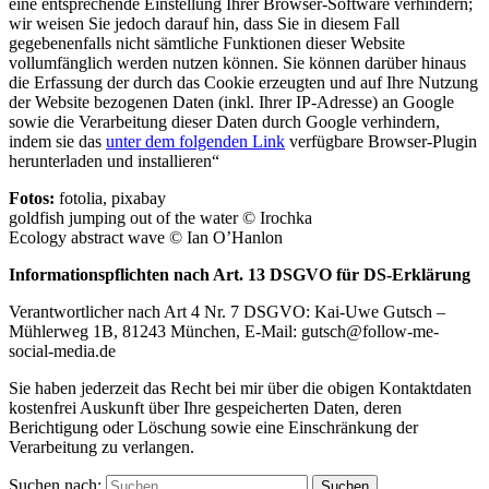
eine entsprechende Einstellung Ihrer Browser-Software verhindern;
wir weisen Sie jedoch darauf hin, dass Sie in diesem Fall
gegebenenfalls nicht sämtliche Funktionen dieser Website
vollumfänglich werden nutzen können. Sie können darüber hinaus
die Erfassung der durch das Cookie erzeugten und auf Ihre Nutzung
der Website bezogenen Daten (inkl. Ihrer IP-Adresse) an Google
sowie die Verarbeitung dieser Daten durch Google verhindern,
indem sie das
unter dem folgenden Link
verfügbare Browser-Plugin
herunterladen und installieren“
Fotos:
fotolia, pixabay
goldfish jumping out of the water © Irochka
Ecology abstract wave © Ian O’Hanlon
Informationspflichten nach Art. 13 DSGVO für DS-Erklärung
Verantwortlicher nach Art 4 Nr. 7 DSGVO: Kai-Uwe Gutsch –
Mühlerweg 1B, 81243 München, E-Mail: gutsch@follow-me-
social-media.de
Sie haben jederzeit das Recht bei mir über die obigen Kontaktdaten
kostenfrei Auskunft über Ihre gespeicherten Daten, deren
Berichtigung oder Löschung sowie eine Einschränkung der
Verarbeitung zu verlangen.
Suchen nach:
Suchen