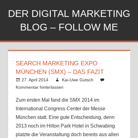
Zum
DER DIGITAL MARKETING
Inhalt
springen
BLOG – FOLLOW ME
SEARCH MARKETING EXPO
MÜNCHEN (SMX) – DAS FAZIT
27. April 2014
Kai-Uwe Gutsch
Google
,
Kommentar hinterlassen
Google +
,
Online
Zum ersten Mal fand die SMX 2014 im
Marketing
,
SEO
International Congress Center der Messe
München statt. Eine gute Entscheidung, denn
2013 noch im Hilton Park Hotel in Schwabing
platzte die Veranstaltung doch bereits aus allen