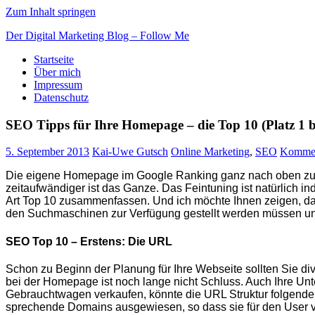
Zum Inhalt springen
Der Digital Marketing Blog – Follow Me
Startseite
Über mich
Impressum
Datenschutz
SEO Tipps für Ihre Homepage – die Top 10 (Platz 1 b
5. September 2013
Kai-Uwe Gutsch
Online Marketing
,
SEO
Komment
Die eigene Homepage im Google Ranking ganz nach oben zu bek
zeitaufwändiger ist das Ganze. Das Feintuning ist natürlich ind
Art Top 10 zusammenfassen. Und ich möchte Ihnen zeigen, das
den Suchmaschinen zur Verfügung gestellt werden müssen und 
SEO Top 10 – Erstens: Die URL
Schon zu Beginn der Planung für Ihre Webseite sollten Sie div
bei der Homepage ist noch lange nicht Schluss. Auch Ihre Unt
Gebrauchtwagen verkaufen, könnte die URL Struktur folgen
sprechende Domains ausgewiesen, so dass sie für den User ver