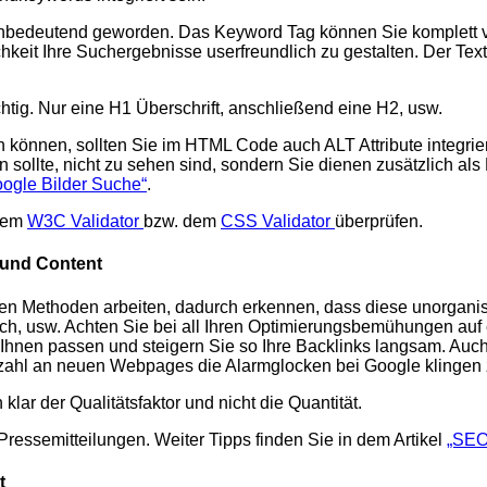
nbedeutend geworden. Das Keyword Tag können Sie komplett vern
hkeit Ihre Suchergebnisse userfreundlich zu gestalten. Der Tex
chtig. Nur eine H1 Überschrift, anschließend eine H2, usw.
können, sollten Sie im HTML Code auch ALT Attribute integrier
n sollte, nicht zu sehen sind, sondern Sie dienen zusätzlich als
oogle Bilder Suche“
.
 dem
W3C Validator
bzw. dem
CSS Validator
überprüfen.
 und Content
ubten Methoden arbeiten, dadurch erkennen, dass diese unorgan
lich, usw. Achten Sie bei all Ihren Optimierungsbemühungen au
 Ihnen passen und steigern Sie so Ihre Backlinks langsam. Auch 
nzahl an neuen Webpages die Alarmglocken bei Google klingen 
lar der Qualitätsfaktor und nicht die Quantität.
essemitteilungen. Weiter Tipps finden Sie in dem Artikel
„SEO 
t