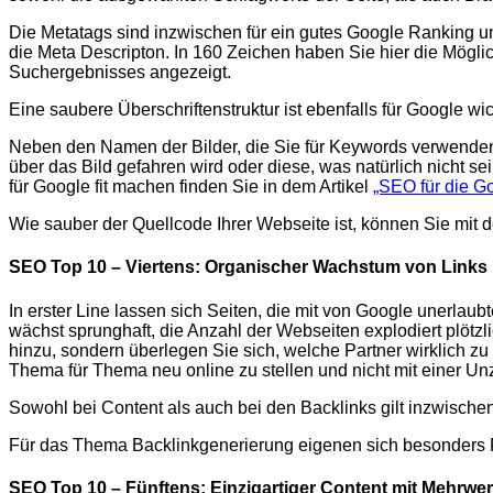
Die Metatags sind inzwischen für ein gutes Google Ranking u
die Meta Descripton. In 160 Zeichen haben Sie hier die Möglic
Suchergebnisses angezeigt.
Eine saubere Überschriftenstruktur ist ebenfalls für Google wi
Neben den Namen der Bilder, die Sie für Keywords verwenden 
über das Bild gefahren wird oder diese, was natürlich nicht sei
für Google fit machen finden Sie in dem Artikel
„SEO für die G
Wie sauber der Quellcode Ihrer Webseite ist, können Sie mit
SEO Top 10 – Viertens: Organischer Wachstum von Links
In erster Line lassen sich Seiten, die mit von Google unerla
wächst sprunghaft, die Anzahl der Webseiten explodiert plötz
hinzu, sondern überlegen Sie sich, welche Partner wirklich zu
Thema für Thema neu online zu stellen und nicht mit einer U
Sowohl bei Content als auch bei den Backlinks gilt inzwischen k
Für das Thema Backlinkgenerierung eigenen sich besonders Pr
SEO Top 10 – Fünftens: Einzigartiger Content mit Mehrwer