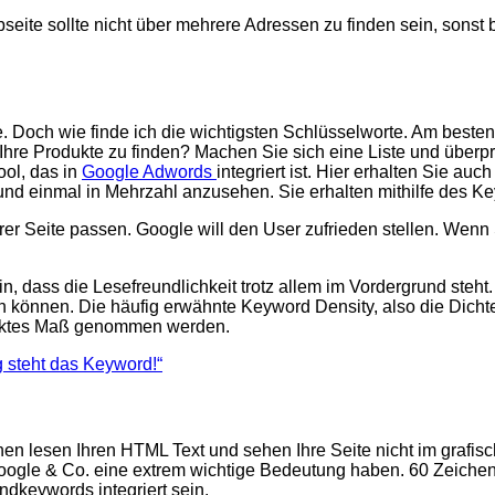
bseite sollte nicht über mehrere Adressen zu finden sein, sonst
e. Doch wie finde ich die wichtigsten Schlüsselworte. Am beste
Ihre Produkte zu finden? Machen Sie sich eine Liste und über
ol, das in
Google Adwords
integriert ist. Hier erhalten Sie auc
 und einmal in Mehrzahl anzusehen. Sie erhalten mithilfe des K
rer Seite passen. Google will den User zufrieden stellen. Wen
n, dass die Lesefreundlichkeit trotz allem im Vordergrund steh
eren können. Die häufig erwähnte Keyword Density, also die Dic
s exaktes Maß genommen werden.
 steht das Keyword!“
 lesen Ihren HTML Text und sehen Ihre Seite nicht im grafische
Google & Co. eine extrem wichtige Bedeutung haben. 60 Zeichen 
dkeywords integriert sein.