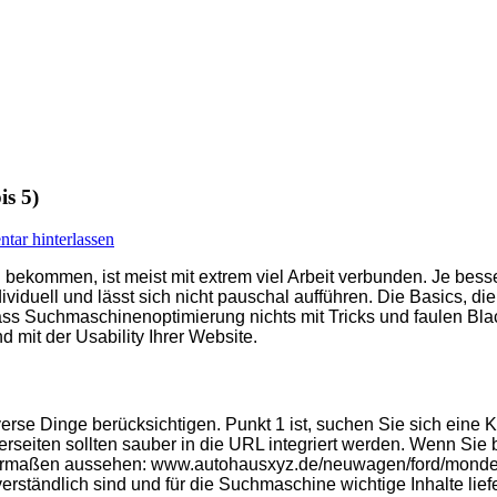
is 5)
ar hinterlassen
ommen, ist meist mit extrem viel Arbeit verbunden. Je besser
ividuell und lässt sich nicht pauschal aufführen. Die Basics, die
s Suchmaschinenoptimierung nichts mit Tricks und faulen Blac
mit der Usability Ihrer Website.
erse Dinge berücksichtigen. Punkt 1 ist, suchen Sie sich eine 
erseiten sollten sauber in die URL integriert werden. Wenn Si
dermaßen aussehen: www.autohausxyz.de/neuwagen/ford/mondeo
ständlich sind und für die Suchmaschine wichtige Inhalte lief