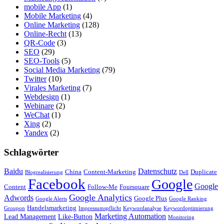
mobile App
(1)
Mobile Marketing
(4)
Online Marketing
(128)
Online-Recht
(13)
QR-Code
(3)
SEO
(29)
SEO-Tools
(5)
Social Media Marketing
(79)
Twitter
(10)
Virales Marketing
(7)
Webdesign
(1)
Webinare
(2)
WeChat
(1)
Xing
(2)
Yandex
(2)
Schlagwörter
Baidu
Datenschutz
China
Content-Marketing
Duplicate
Blogrealisierung
Dell
Facebook
Google
Google
Content
Follow-Me
Foursquare
Google Analytics
Adwords
Google Plus
Google Alerts
Google Ranking
Handelsmarketing
Groupon
Impressumspflicht
Keywordanalyse
Keywordoptimierung
Marketing Automation
Lead Management
Like-Button
Monitoring