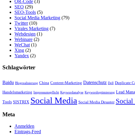
QR-Code
(3)
SEO
(29)
SEO-Tools
(5)
Social Media Marketing
(79)
Twitter
(10)
Virales Marketing
(7)
Webdesign
(1)
Webinare
(2)
WeChat
(1)
Xing
(2)
Yandex
(2)
Schlagwörter
Baidu
Datenschutz
China
Content-Marketing
Duplicate C
Blogrealisierung
Dell
Lead Mana
Handelsmarketing
Impressumspflicht
Keywordanalyse
Keywordoptimierung
Social Media
Social
Tools
SISTRIX
Social Media Desaster
Meta
Anmelden
Eintrags-Feed