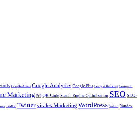
Google Analytics
ords
Google Plus
Google Alerts
Google Ranking
Groupon
SEO
ne Marketing
QR-Code
SEO-
Search Engine Optimization
Pril
WordPress
Twitter
virales Marketing
Yandex
mes
Traffic
Yahoo