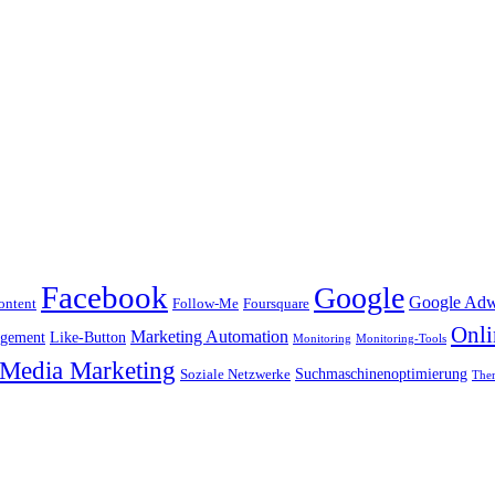
Facebook
Google
Google Adw
ontent
Follow-Me
Foursquare
Onli
Marketing Automation
gement
Like-Button
Monitoring
Monitoring-Tools
 Media Marketing
Suchmaschinenoptimierung
Soziale Netzwerke
The